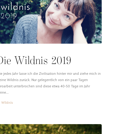
Die Wildnis 2019
e jedes Jahr lasse ich die Zivilisation hinter mir und ziehe mich in
ine Wildnis zurück. Nur gelegentlich von ein paar Tagen
roarbeit unterbrochen sind diese etwa 40-50 Tage im Jahr
eine…
Wildnis