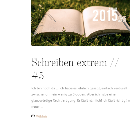
Schreiben extrem //
#5
Ich bin noch da ... Ich habe es, ehrlich gesagt, einfach verduselt
zwischendrin ein wenig zu Bloggen. Aber ich habe eine
glaubwürdige Rechtfertigung! Es läuft nämlich! Ich läuft richtig! I
neuen…
Wildnis