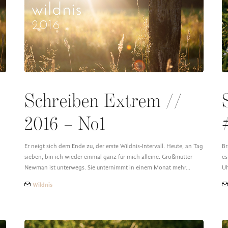
Schreiben Extrem //
2016 – No1
Er neigt sich dem Ende zu, der erste Wildnis-Intervall. Heute, an Tag
Br
sieben, bin ich wieder einmal ganz für mich alleine. Großmutter
es
Newman ist unterwegs. Sie unternimmt in einem Monat mehr…
Uh
Wildnis