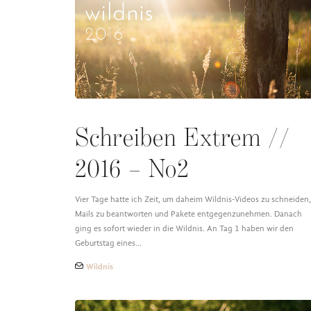
Schreiben Extrem //
2016 – No2
Vier Tage hatte ich Zeit, um daheim Wildnis-Videos zu schneiden,
Mails zu beantworten und Pakete entgegenzunehmen. Danach
ging es sofort wieder in die Wildnis. An Tag 1 haben wir den
Geburtstag eines…
Wildnis