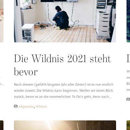
Die Wildnis 2021 steht
bevor
Wi
e
me
in…
Bü
Nach diesem (gefühlt längsten Jahr aller Zeiten) ist es nun endlich
m
wieder soweit. Die Wildnis kann beginnen. Werfen wir einen Blick
zurück, bevor es an die sommerlichen To Do’s geht, denn nach…
Allgemein
,
Wildnis