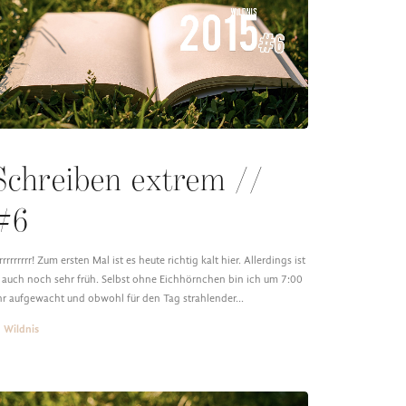
Schreiben extrem //
#6
rrrrrrrrr! Zum ersten Mal ist es heute richtig kalt hier. Allerdings ist
 auch noch sehr früh. Selbst ohne Eichhörnchen bin ich um 7:00
r aufgewacht und obwohl für den Tag strahlender…
Wildnis