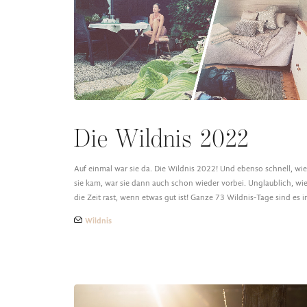
Die Wildnis 2022
Auf einmal war sie da. Die Wildnis 2022! Und ebenso schnell, wie
sie kam, war sie dann auch schon wieder vorbei. Unglaublich, wi
die Zeit rast, wenn etwas gut ist! Ganze 73 Wildnis-Tage sind es 
Wildnis