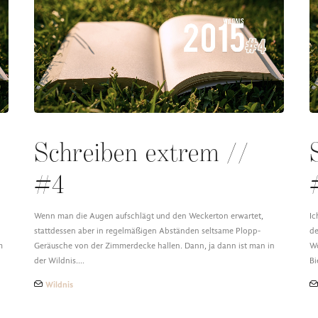
Schreiben extrem //
#4
Wenn man die Augen aufschlägt und den Weckerton erwartet,
Ic
stattdessen aber in regelmäßigen Abständen seltsame Plopp-
de
m
Geräusche von der Zimmerdecke hallen. Dann, ja dann ist man in
Wo
der Wildnis.…
B
Wildnis