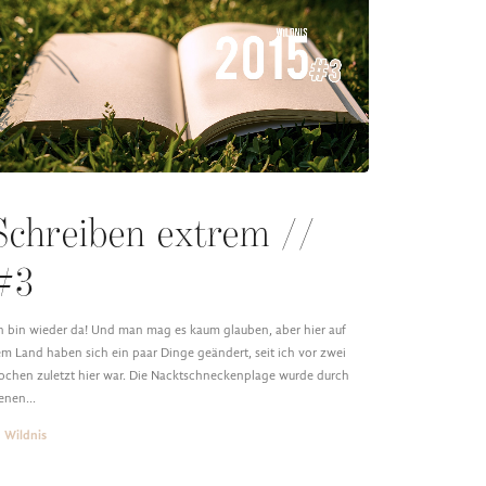
Schreiben extrem //
#3
h bin wieder da! Und man mag es kaum glauben, aber hier auf
m Land haben sich ein paar Dinge geändert, seit ich vor zwei
chen zuletzt hier war. Die Nacktschneckenplage wurde durch
ienen…
Wildnis