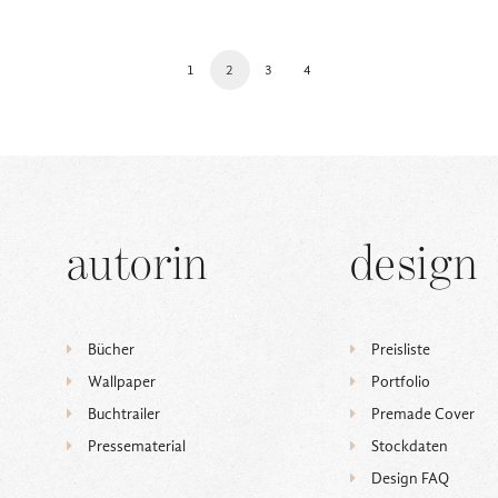
1
2
3
4
autorin
design
Bücher
Preisliste
Wallpaper
Portfolio
Buchtrailer
Premade Cover
Pressematerial
Stockdaten
Design FAQ