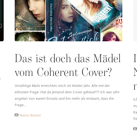
Das ist doch das Mädel
vom Coherent Cover?
r
g
Unzählige Mails erreichten mich im letzten Jahr. Alle mit der
erbosten Frage: Hat da jemand dein Cover geklaut??? Ich war sehr
angetan von eurem Einsatz und bin mehr als erstaunt, dass die
Ic
Frage…
ma
Ka
Meine Bücher
fr