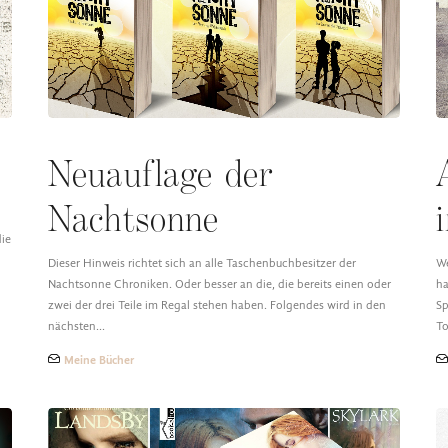
Neuauflage der
Nachtsonne
die
Dieser Hinweis richtet sich an alle Taschenbuchbesitzer der
We
Nachtsonne Chroniken. Oder besser an die, die bereits einen oder
ha
zwei der drei Teile im Regal stehen haben. Folgendes wird in den
Sp
nächsten…
T
Meine Bücher