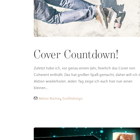
Cover Countdown!
Zuletzt habe ich, vor genau einem Jahr, feierlich das Cover von
Coherent enthüllt. Das hat großen Spaß gemacht, daher will ich 
Aktion wiederholen. Jeden Tag zeige ich euch hier nun einen
kleinen…
Meine Bücher
,
Grafikdesign