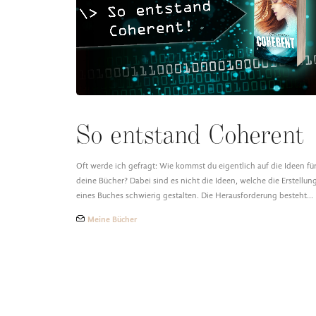
So entstand Coherent
Oft werde ich gefragt: Wie kommst du eigentlich auf die Ideen fü
deine Bücher? Dabei sind es nicht die Ideen, welche die Erstellun
eines Buches schwierig gestalten. Die Herausforderung besteht…
Meine Bücher